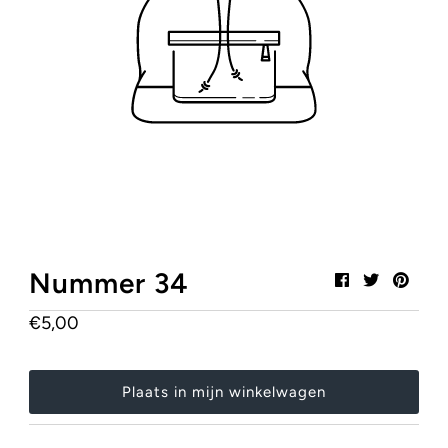
Mijn winkelwagen
0
Stylish, Safe & Certified!
Heb je onze SALE pagina al gezien?
Klik hier!
Nummer 34
€5,00
Normale
prijs