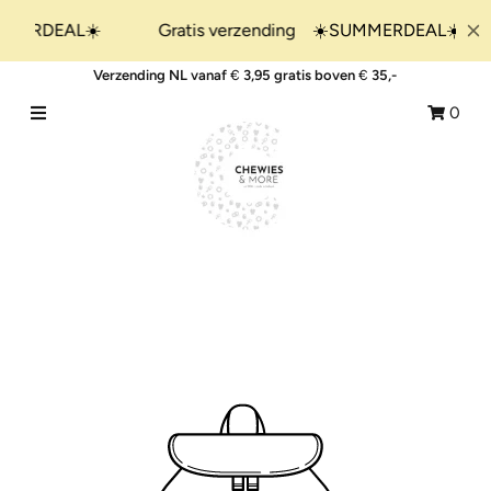
Verzending NL vanaf
€
3,95 gratis boven
€
35,-
Home
0
Shop
&More
Collecties
Giftsets
Blogs
SALE!
Nieuw binnen !
Meld je aan/Aanmaken