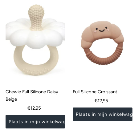
Chewie Full Silicone Daisy
Full Silicone Croissant
Beige
Normale
€12,95
Normale
€12,95
prijs
prijs