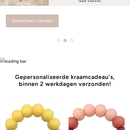
Mijn winkelwagen
0
Dino & Racecar collection
Dino & Racecar collection
Sweet heart collection
Stylish, Safe & Certified!
Heb je onze SALE pagina al gezien?
Klik hier!
Gepersonaliseerde kraamcadeau's,
binnen 2 werkdagen verzonden!