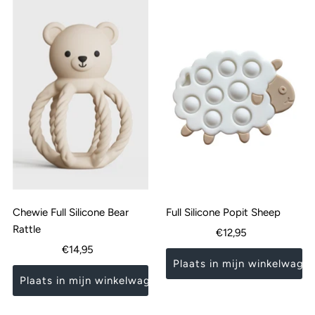
Chewie Full Silicone Bear
Full Silicone Popit Sheep
Rattle
Normale
€12,95
Normale
€14,95
prijs
prijs