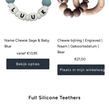
Name Chewie Sage & Baby
Chewie bijtring | Engraved |
Blue
Naam | Geboortedatum |
Bear
Normale
vanaf €13,95
prijs
Normale
€21,50
Bekijk opties
prijs
Full Silicone Teethers