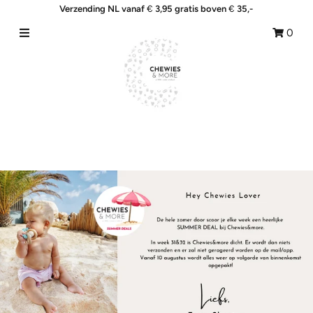
Verzending NL vanaf
€
3,95 gratis boven
€
35,-
0
Home
Shop
&More
Collecties
Giftsets
Blogs
SALE!
Nieuw binnen !
Meld je aan/Aanmaken