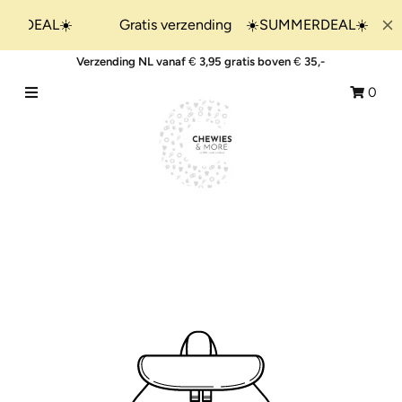
Verzending NL vanaf
€
3,95 gratis boven
€
35,-
Home
0
Shop
&More
Collecties
Giftsets
Blogs
SALE!
Nieuw binnen !
Meld je aan/Aanmaken