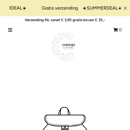
Verzending NL vanaf
€
3,95 gratis boven
€
35,-
Home
0
Shop
&More
Collecties
Giftsets
Blogs
SALE!
Nieuw binnen !
Meld je aan/Aanmaken