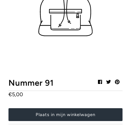
Mijn winkelwagen
0
Stylish, Safe & Certified!
Heb je onze SALE pagina al gezien?
Klik hier!
Nummer 91
€5,00
Normale
prijs