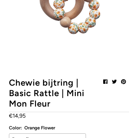
Mijn winkelwagen
0
Stylish, Safe & Certified!
Heb je onze SALE pagina al gezien?
Klik hier!
Chewie bijtring |
Basic Rattle | Mini
Mon Fleur
€14,95
Normale
prijs
Color:
Orange Flower