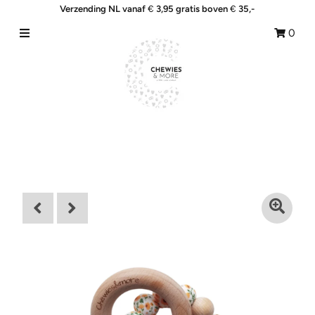
Verzending NL vanaf
€
3,95 gratis boven
€
35,-
0
Home
Shop
&More
Collecties
Giftsets
Blogs
SALE!
Nieuw binnen !
Meld je aan/Aanmaken